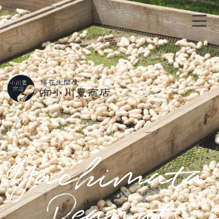
Category
商品カテゴリー
Qなっつ
千葉半立
味付き・煎り
柿ピー
ペースト
はねだし
贈答用
甘納豆
ゆで落花生
蜜入り
Information
ショップ情報
小川のこだわり