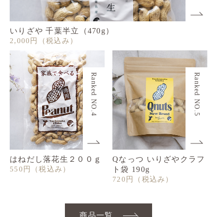
いりざや 千葉半立（470g）
2,000円
（税込み）
Ranked NO.4
Ranked NO.5
はねだし落花生２００ｇ
Qなっつ いりざやクラフ
550円
（税込み）
ト袋 190g
720円
（税込み）
商品一覧